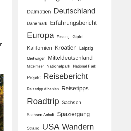
Deutschland
Dalmatien
Erfahrungsbericht
Dänemark
Europa
Gipfel
Festung
en
Kroatien
Kalifornien
Leipzig
Mitteldeutschland
Mietwagen
Nationalpark
National Park
Mittelmeer
Reisebericht
Projekt
Reisetipps
Reisetipp Albanien
Roadtrip
Sachsen
Spaziergang
Sachsen-Anhalt
USA
Wandern
Strand