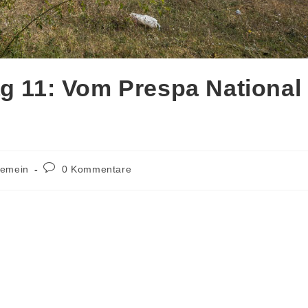
g 11: Vom Prespa National
s-
Beitrags-
gemein
0 Kommentare
ie:
Kommentare: