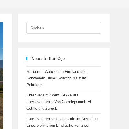
Press
Escape
to
close
the
Neueste Beiträge
search
panel.
Mit dem E-Auto durch Finnland und
Schweden: Unser Roadtrip bis zum
Polarkreis
Unterwegs mit dem E-Bike auf
Fuerteventura – Von Corralejo nach El
Cotillo und zurück
Fuerteventura und Lanzarote im November:
Unsere ehrlichen Eindrücke von zwei