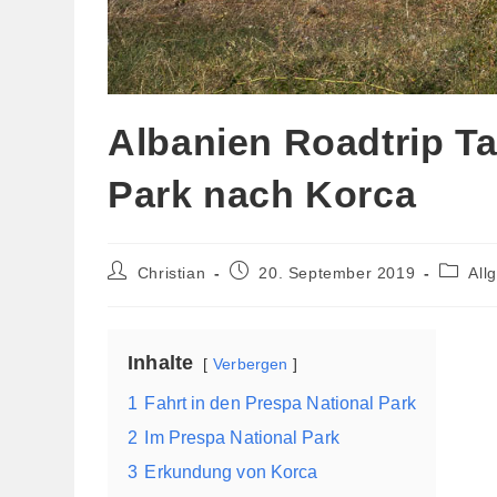
Albanien Roadtrip Ta
Park nach Korca
Beitrags-
Beitrag
Beitrag
Christian
20. September 2019
All
Autor:
veröffentlicht:
Kategor
Inhalte
Verbergen
1
Fahrt in den Prespa National Park
2
Im Prespa National Park
3
Erkundung von Korca